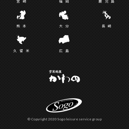
宮
崎
福
岡
鹿児
島
熊
本
大
分
長
崎
久留
米
広
島
© Copyright 2020 Sogo leisure service group