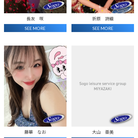
長友 咲
折原 詩織
SEE MORE
SEE MORE
藤華 なお
大山 亜美